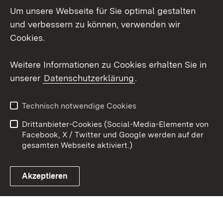
Um unsere Webseite für Sie optimal gestalten
Mastodon
und verbessern zu können, verwenden wir
Cookies.
Youtube
Weitere Informationen zu Cookies erhalten Sie in
Zum 
unserer
Datenschutzerklärung
.
Kontakt
Datenschutz
Erklärung zur
Benutzungshinweise
Technisch notwendige Cookies
Barrierefreiheit
Drittanbieter-Cookies (Social-Media-Elemente von
Impressum
Cookies
Facebook, X / Twitter und Google werden auf der
gesamten Webseite aktiviert.)
Akzeptieren
Link zum Landesportal