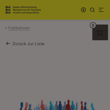
Zum Inhalt springen
Link zur Startseite
0
Warenko
Publikationen
Zurück zur Liste