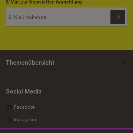
E-Mail zur Newsletter-Anmeldung
News
Themenübersicht
Social Media
Facebook
Instagram
LinkedIn