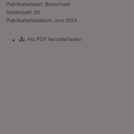
Publikationsart: Broschüre
Seitenzahl: 52
Publikationsdatum: Juni 2014
Download:
Als PDF herunterladen
(Öffnet in neuem Fen