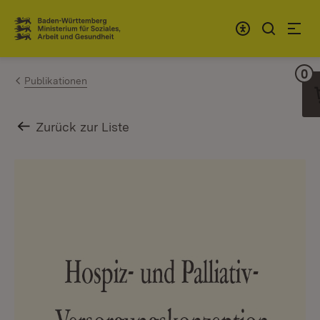
Zum Inhalt springen
Link zur Startseite
0
Wa
Publikationen
Zurück zur Liste