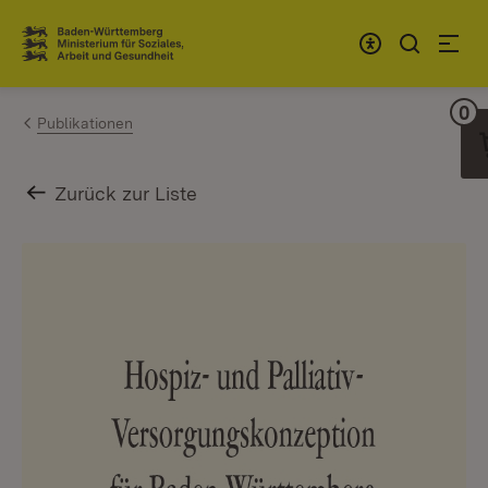
Zum Inhalt springen
Link zur Startseite
0
Wa
Publikationen
Zurück zur Liste