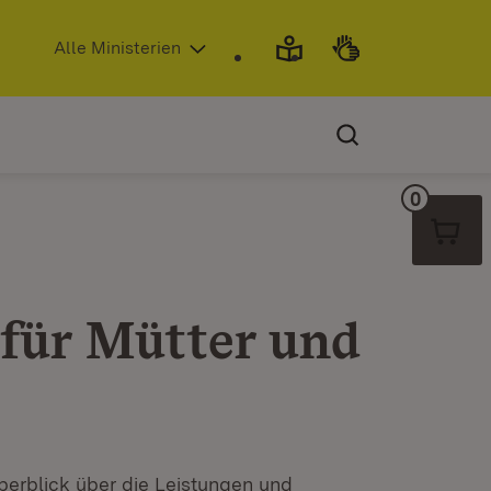
(Öffnet in neuem Fenster)
Alle Ministerien
0
Warenko
für Mütter und
erblick über die Leistungen und