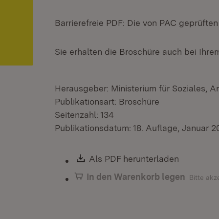
Barrierefreie PDF: Die von PAC geprüfte
Sie erhalten die Broschüre auch bei Ihr
Herausgeber: Ministerium für Soziales, A
Publikationsart: Broschüre
Seitenzahl: 134
Publikationsdatum: 18. Auflage, Januar 2
Download:
Als PDF herunterladen
(Öffnet i
In den Warenkorb legen
Bitte akz