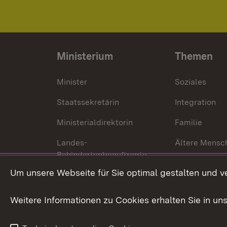
Ministerium
Themen
Minister
Soziales
Staatssekretärin
Integration
Ministerialdirektorin
Familie
Landes-
Ältere Mensc
Behindertenbeauftragte
Menschen mi
Um unsere Webseite für Sie optimal gestalten und v
Bürgerreferent
Behinderung
Karriere
Bürgerengag
Weitere Informationen zu Cookies erhalten Sie in un
Anfahrt
Gesundheit &