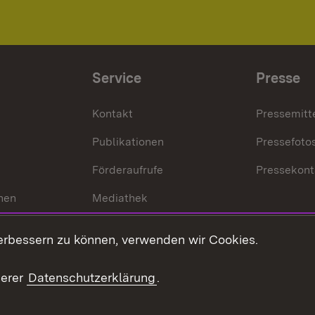
Service
Presse
Kontakt
Pressemitt
Publikationen
Pressefoto
Förderaufrufe
Pressekont
hen
Mediathek
t
Veranstaltungen
erbessern zu können, verwenden wir Cookies.
en
RSS
ement
serer
Datenschutzerklärung
.
 Pflege