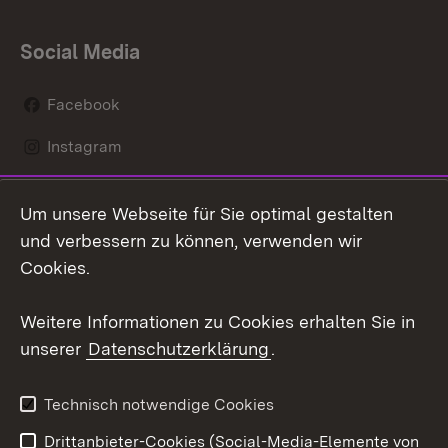
Social Media
Facebook
Instagram
LinkedIn
Um unsere Webseite für Sie optimal gestalten
Mastodon
und verbessern zu können, verwenden wir
Cookies.
Youtube
Weitere Informationen zu Cookies erhalten Sie in
Zum 
unserer
Datenschutzerklärung
.
Kontakt
Datenschutz
Erklärung zur
Benutzungshinweise
Technisch notwendige Cookies
Barrierefreiheit
Drittanbieter-Cookies (Social-Media-Elemente von
Impressum
Cookies