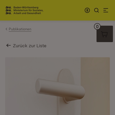
Zum Inhalt springen
Link zur Startseite
0
Warenko
Publikationen
Zurück zur Liste