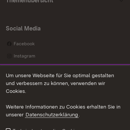
Themenübersicht
Social Media
Facebook
Instagram
LinkedIn
Um unsere Webseite für Sie optimal gestalten
Mastodon
und verbessern zu können, verwenden wir
Cookies.
Youtube
Weitere Informationen zu Cookies erhalten Sie in
Zum 
unserer
Datenschutzerklärung
.
Kontakt
Datenschutz
Erklärung zur
Benutzungshinweise