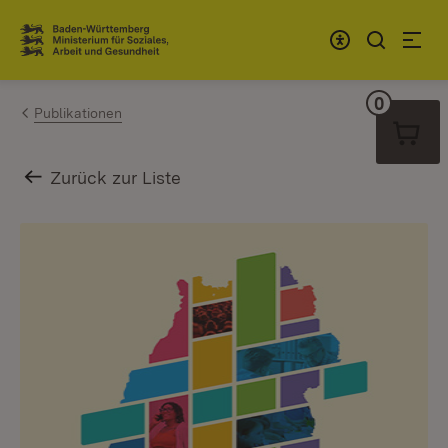
Zum Inhalt springen
Link zur Startseite
0
Warenko
Publikationen
Zurück zur Liste