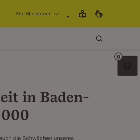
(Öffnet in neuem Fenster)
Alle Ministerien
0
Warenko
it in Baden-
2000
r auch die Schwächen unseres