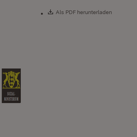
Download:
Als PDF herunterladen
(Öffnet i