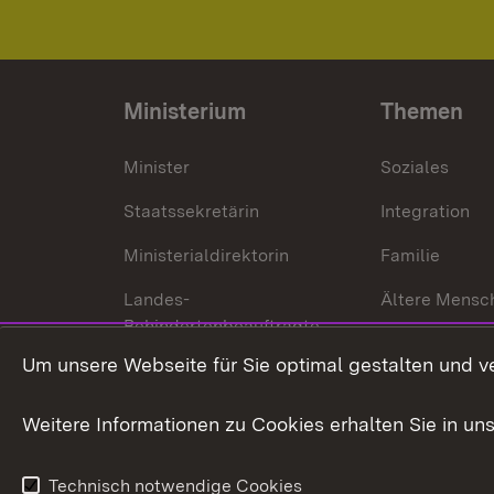
Ministerium
Themen
Minister
Soziales
Staatssekretärin
Integration
Ministerialdirektorin
Familie
Landes-
Ältere Mensc
Behindertenbeauftragte
Menschen mi
Um unsere Webseite für Sie optimal gestalten und v
Bürgerreferent
Behinderung
Karriere
Bürgerengag
Weitere Informationen zu Cookies erhalten Sie in un
Anfahrt
Gesundheit &
Technisch notwendige Cookies