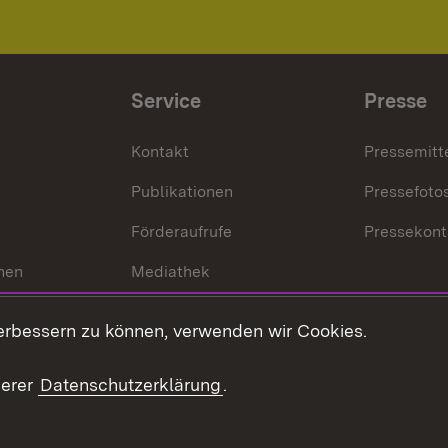
Service
Presse
Kontakt
Pressemitt
Publikationen
Pressefoto
Förderaufrufe
Pressekont
hen
Mediathek
t
Veranstaltungen
erbessern zu können, verwenden wir Cookies.
en
RSS
ement
serer
Datenschutzerklärung
.
 Pflege