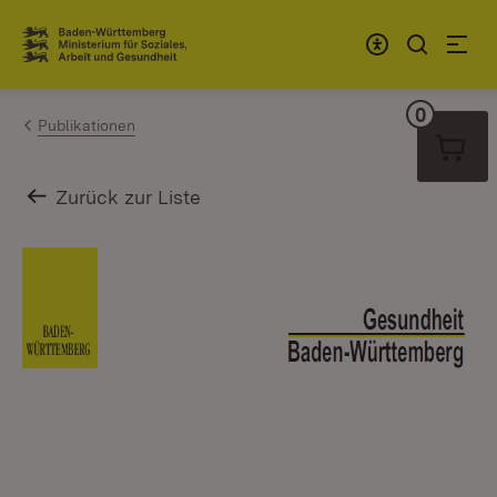
Zum Inhalt springen
Link zur Startseite
0
Warenko
Publikationen
Zurück zur Liste