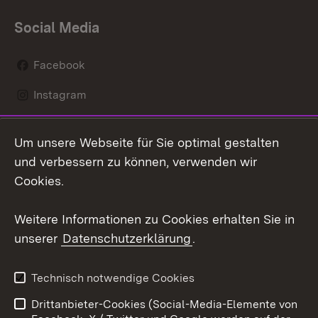
Social Media
Facebook
Instagram
LinkedIn
Um unsere Webseite für Sie optimal gestalten
Mastodon
und verbessern zu können, verwenden wir
Cookies.
Youtube
Weitere Informationen zu Cookies erhalten Sie in
Zum 
unserer
Datenschutzerklärung
.
Kontakt
Datenschutz
Erklärung zur
Benutzungshinweise
Technisch notwendige Cookies
Barrierefreiheit
Drittanbieter-Cookies (Social-Media-Elemente von
Impressum
Cookies