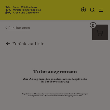
Zum Inhalt springen
Link zur Startseite
0
Warenko
Publikationen
Zurück zur Liste