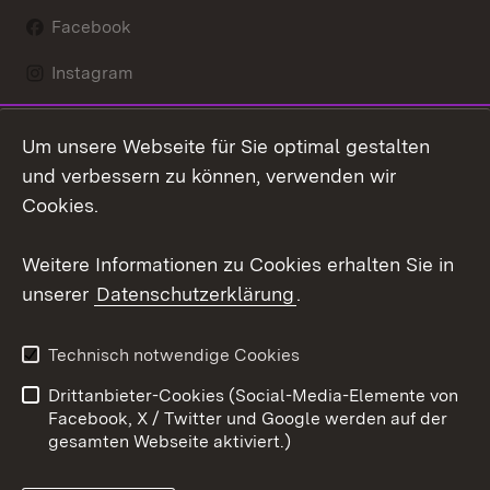
Facebook
Instagram
LinkedIn
Um unsere Webseite für Sie optimal gestalten
Mastodon
und verbessern zu können, verwenden wir
Cookies.
Youtube
Weitere Informationen zu Cookies erhalten Sie in
Zum 
unserer
Datenschutzerklärung
.
Kontakt
Datenschutz
Erklärung zur
Benutzungshinweise
Technisch notwendige Cookies
Barrierefreiheit
Drittanbieter-Cookies (Social-Media-Elemente von
Impressum
Cookies
Facebook, X / Twitter und Google werden auf der
gesamten Webseite aktiviert.)