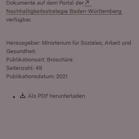
Extern:
Dokumente auf dem Portal der
(Öffne
Nachhaltigkeitsstrategie Baden-Württemberg
verfügbar.
Herausgeber: Ministerium für Soziales, Arbeit und
Gesundheit
Publikationsart: Broschüre
Seitenzahl: 49
Publikationsdatum: 2021
Download:
Als PDF herunterladen
(Öffnet in neuem Fen