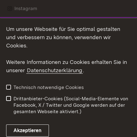
Instagram
LinkedIn
Um unsere Webseite für Sie optimal gestalten
Mastodon
und verbessern zu können, verwenden wir
Cookies.
Youtube
Weitere Informationen zu Cookies erhalten Sie in
Zum 
unserer
Datenschutzerklärung
.
Kontakt
Datenschutz
Erklärung zur
Benutzungshinweise
Technisch notwendige Cookies
Barrierefreiheit
Drittanbieter-Cookies (Social-Media-Elemente von
Impressum
Cookies
Facebook, X / Twitter und Google werden auf der
gesamten Webseite aktiviert.)
Akzeptieren
Link zum Landesportal