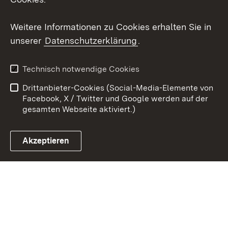
Youtube
Weitere Informationen zu Cookies erhalten Sie in
Zum 
unserer
Datenschutzerklärung
.
Kontakt
Datenschutz
Erklärung zur
Benutzungshinweise
Technisch notwendige Cookies
Barrierefreiheit
Drittanbieter-Cookies (Social-Media-Elemente von
Impressum
Cookies
Facebook, X / Twitter und Google werden auf der
gesamten Webseite aktiviert.)
Akzeptieren
Link zum Landesportal