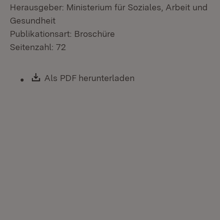
Herausgeber: Ministerium für Soziales, Arbeit und
Gesundheit
Publikationsart: Broschüre
Seitenzahl: 72
Download:
Als PDF herunterladen
(Öffnet in neuem Fen