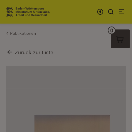
Zum Inhalt springen
Link zur Startseite
0
Warenko
Publikationen
Zurück zur Liste