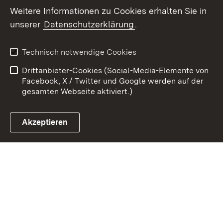
Weitere Informationen zu Cookies erhalten Sie in
Zum 
unserer
Datenschutzerklärung
.
Kontakt
Datenschutz
Erklärung zur
Benutzungshinweise
Technisch notwendige Cookies
Barrierefreiheit
Drittanbieter-Cookies (Social-Media-Elemente von
Impressum
Cookies
Facebook, X / Twitter und Google werden auf der
gesamten Webseite aktiviert.)
Akzeptieren
Link zum Landesportal