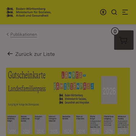
Zum Inhalt springen
Link zur Startseite
0
Warenko
Publikationen
Zurück zur Liste