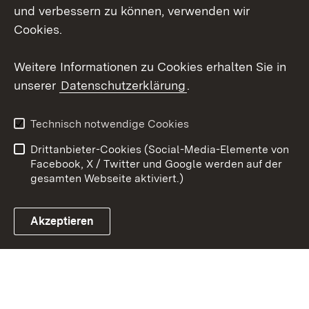
Mastodon
und verbessern zu können, verwenden wir
Cookies.
Youtube
Weitere Informationen zu Cookies erhalten Sie in
Zum 
unserer
Datenschutzerklärung
.
Kontakt
Datenschutz
Erklärung zur
Benutzungshinweise
Technisch notwendige Cookies
Barrierefreiheit
Drittanbieter-Cookies (Social-Media-Elemente von
Impressum
Cookies
Facebook, X / Twitter und Google werden auf der
gesamten Webseite aktiviert.)
Akzeptieren
Link zum Landesportal