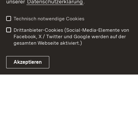
unserer
Datenschutzerklärung
.
Kontakt
Datenschutz
Erklärung zur
Benutzungshinweise
Technisch notwendige Cookies
Barrierefreiheit
Drittanbieter-Cookies (Social-Media-Elemente von
Impressum
Cookies
Facebook, X / Twitter und Google werden auf der
gesamten Webseite aktiviert.)
Akzeptieren
Link zum Landesportal