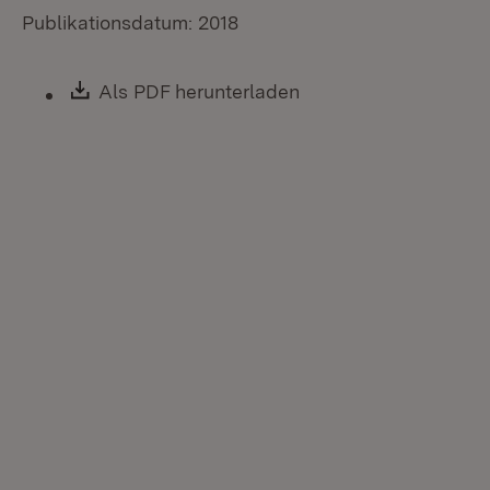
Publikationsdatum: 2018
Download:
Als PDF herunterladen
(Öffnet in neuem Fen