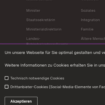
Minister
Soziales
Staatssekretärin
Integration
Ministerialdirektorin
Familie
Landes-
Ältere Mensc
Behindertenbeauftragte
Menschen mi
Um unsere Webseite für Sie optimal gestalten und v
Bürgerreferent
Behinderung
Karriere
Bürgerengag
Weitere Informationen zu Cookies erhalten Sie in un
Anfahrt
Gesundheit &
Technisch notwendige Cookies
Drittanbieter-Cookies (Social-Media-Elemente von Fac
Link zum Landesportal
Akzeptieren