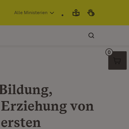
(Öffnet in neuem Fenster)
Alle Ministerien
0
Warenko
Bildung,
 Erziehung von
 ersten