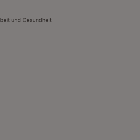
rbeit und Gesundheit
n neuem Fenster)