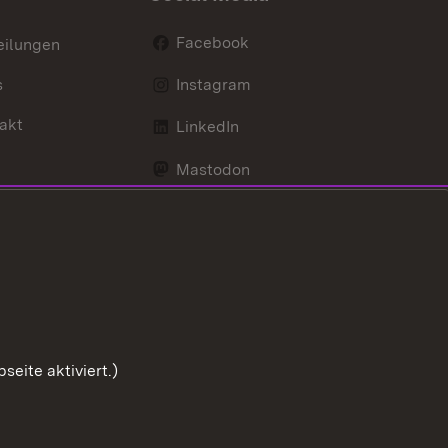
Facebook
eilungen
s
Instagram
akt
LinkedIn
Mastodon
Youtube
eite aktiviert.)
Zum Sei
Benutzungshinweise
Impressum
Cookies