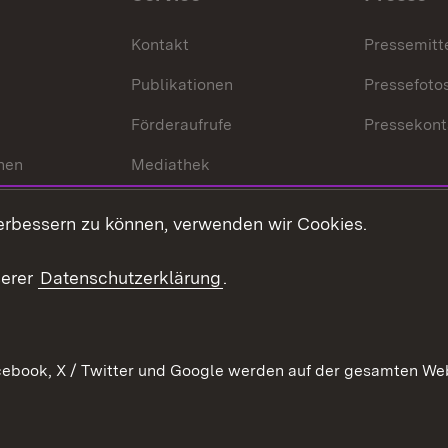
Kontakt
Pressemitt
Publikationen
Pressefoto
Förderaufrufe
Pressekont
hen
Mediathek
t
Veranstaltungen
erbessern zu können, verwenden wir Cookies.
en
RSS
ement
serer
Datenschutzerklärung
.
 Pflege
ebook, X / Twitter und Google werden auf der gesamten Webs
Kontakt
Datenschutz
Erklärung zur Barrierefreiheit