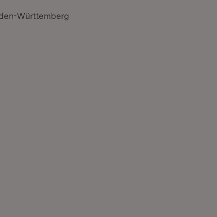
aden-Württemberg
n neuem Fenster)