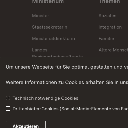
Ministerium
Themen
Minister
Soziales
Staatssekretärin
Integration
Ministerialdirektorin
Familie
Landes-
Ältere Mensc
Behindertenbeauftragte
Menschen mi
Um unsere Webseite für Sie optimal gestalten und v
Bürgerreferent
Behinderung
Karriere
Bürgerengag
Weitere Informationen zu Cookies erhalten Sie in un
Anfahrt
Gesundheit &
Technisch notwendige Cookies
Drittanbieter-Cookies (Social-Media-Elemente von Fac
Link zum Landesportal
Akzeptieren