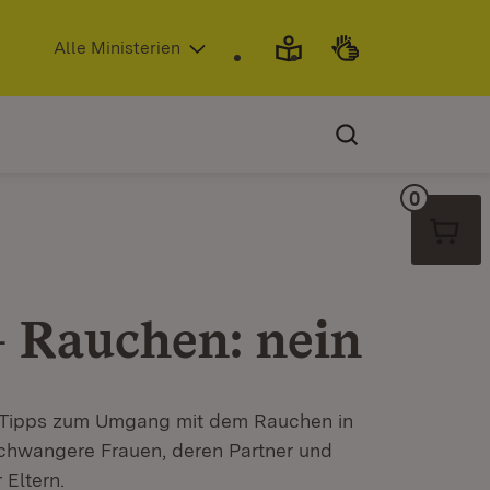
(Öffnet in neuem Fenster)
Alle Ministerien
0
Warenko
– Rauchen: nein
d Tipps zum Umgang mit dem Rauchen in
 schwangere Frauen, deren Partner und
Eltern.