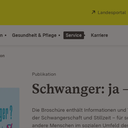
Extern:
Landesportal
on
Gesundheit & Pflege
Service
Karriere
ion
Publikation
Schwanger: ja 
Die Broschüre enthält Informationen un
der Schwangerschaft und Stillzeit – für
andere Menschen im sozialen Umfeld der 