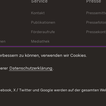
Service
Presse
Kontakt
Pressemitt
Publikationen
Pressefoto
Förderaufrufe
Pressekont
hen
Mediathek
t
Veranstaltungen
erbessern zu können, verwenden wir Cookies.
en
RSS
ement
serer
Datenschutzerklärung
.
 Pflege
ebook, X / Twitter und Google werden auf der gesamten Webs
Kontakt
Datenschutz
Erklärung zur Barrierefreiheit