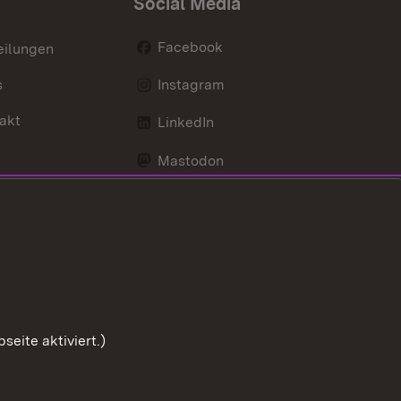
Social Media
Facebook
eilungen
s
Instagram
akt
LinkedIn
Mastodon
Youtube
eite aktiviert.)
Zum Sei
Benutzungshinweise
Impressum
Cookies