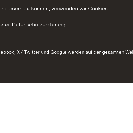
t
Veranstaltungen
erbessern zu können, verwenden wir Cookies.
en
RSS
ement
serer
Datenschutzerklärung
.
 Pflege
ebook, X / Twitter und Google werden auf der gesamten Webs
Kontakt
Datenschutz
Erklärung zur Barrierefreiheit