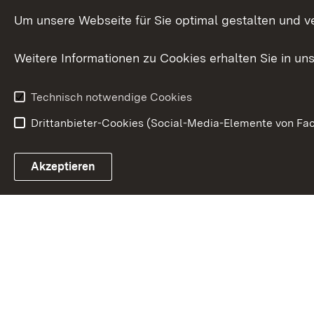
Menschen mi
Um unsere Webseite für Sie optimal gestalten und v
Bürgerreferent
Behinderung
Karriere
Bürgerengag
Weitere Informationen zu Cookies erhalten Sie in un
Anfahrt
Gesundheit &
Technisch notwendige Cookies
Drittanbieter-Cookies (Social-Media-Elemente von Fac
Link zum Landesportal
Akzeptieren