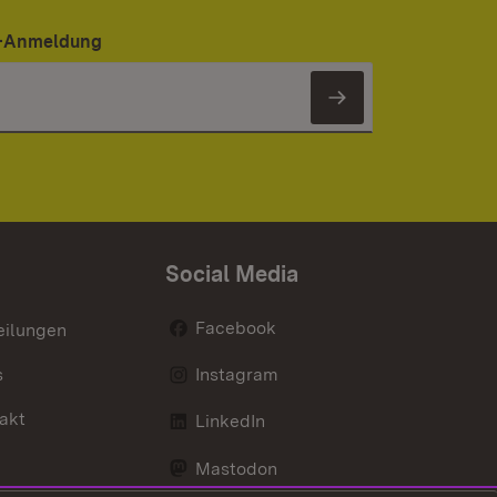
er-Anmeldung
Newsletter 
Social Media
Facebook
eilungen
s
Instagram
akt
LinkedIn
Mastodon