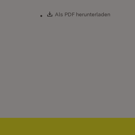
Download:
Als PDF herunterladen
(Öffnet i