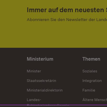
Immer auf dem neuesten
Abonnieren Sie den Newsletter der Land
Ministerium
Themen
Minister
Soziales
Staatssekretärin
Integration
Ministerialdirektorin
Familie
Landes-
Ältere Mensc
Behindertenbeauftragte