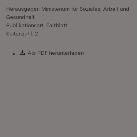
Herausgeber: Ministerium für Soziales, Arbeit und
Gesundheit
Publikationsart: Faltblatt
Seitenzahl: 2
Download:
Als PDF herunterladen
(Öffnet in neuem Fen