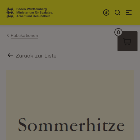
Zum Inhalt springen
Link zur Startseite
0
Warenko
Publikationen
Zurück zur Liste