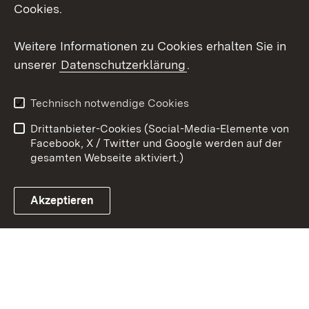
Cookies.
Youtube
Weitere Informationen zu Cookies erhalten Sie in
Zum 
unserer
Datenschutzerklärung
.
Kontakt
Datenschutz
Erklärung zur
Benutzungshinweise
Technisch notwendige Cookies
Barrierefreiheit
Drittanbieter-Cookies (Social-Media-Elemente von
Impressum
Cookies
Facebook, X / Twitter und Google werden auf der
gesamten Webseite aktiviert.)
Akzeptieren
Link zum Landesportal