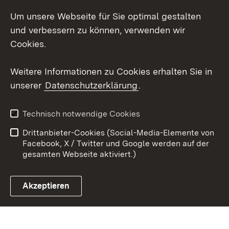
LinkedIn
Um unsere Webseite für Sie optimal gestalten
Mastodon
und verbessern zu können, verwenden wir
Cookies.
Youtube
Weitere Informationen zu Cookies erhalten Sie in
Zum 
unserer
Datenschutzerklärung
.
Kontakt
Datenschutz
Erklärung zur
Benutzungshinweise
Technisch notwendige Cookies
Barrierefreiheit
Drittanbieter-Cookies (Social-Media-Elemente von
Impressum
Cookies
Facebook, X / Twitter und Google werden auf der
gesamten Webseite aktiviert.)
Akzeptieren
Link zum Landesportal