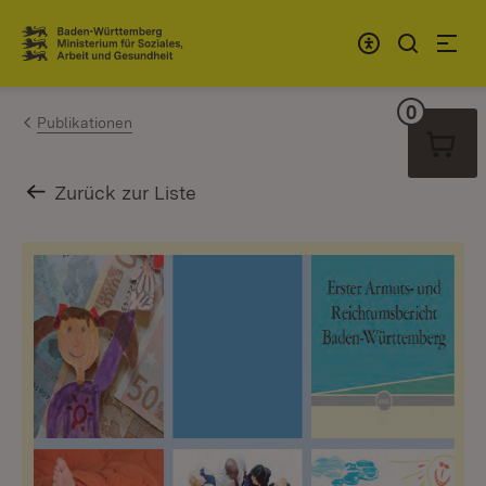
Zum Inhalt springen
Link zur Startseite
0
Warenko
Publikationen
Zurück zur Liste