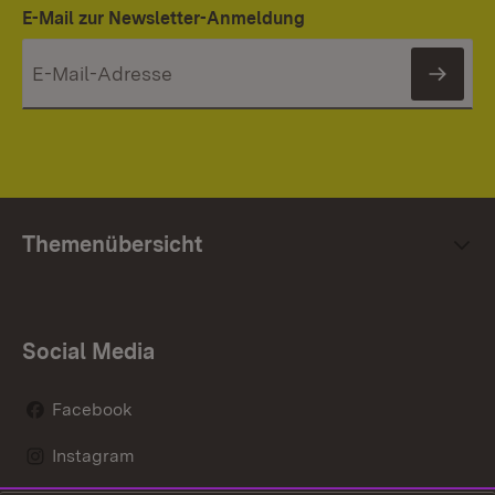
E-Mail zur Newsletter-Anmeldung
News
Themenübersicht
Social Media
Facebook
Instagram