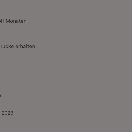
ölf Monaten
rucke erhalten
r
e 2023