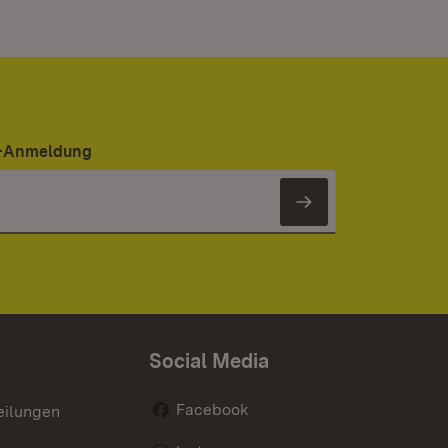
er-Anmeldung
Newsletter 
Social Media
Facebook
eilungen