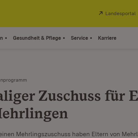
Extern:
Landesportal
on
Gesundheit & Pflege
Service
Karriere
enprogramm
liger Zuschuss für E
ehrlingen
einen Mehrlingszuschuss haben Eltern von Mehrl