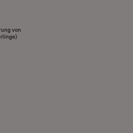
rung von
rlinge)
(Öffnet in neuem Fenster)