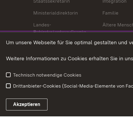
Staatssekretärin
Integration
Ministerialdirektorin
Familie
Landes-
Ältere Mensc
Behindertenbeauftragte
Menschen mi
Um unsere Webseite für Sie optimal gestalten und v
Bürgerreferent
Behinderung
Karriere
Bürgerengag
Weitere Informationen zu Cookies erhalten Sie in un
Anfahrt
Gesundheit &
Technisch notwendige Cookies
Drittanbieter-Cookies (Social-Media-Elemente von Fac
Link zum Landesportal
Akzeptieren