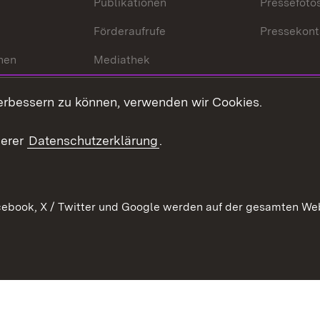
Publikationen
Pressefoto
Förderaufrufe
Pressekont
hen
Mediathek
t
Veranstaltungen
erbessern zu können, verwenden wir Cookies.
en
RSS
ement
serer
Datenschutzerklärung
.
 Pflege
ebook, X / Twitter und Google werden auf der gesamten Webs
Kontakt
Datenschutz
Erklärung zur Barrierefreiheit