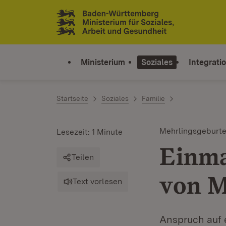
Zum Inhalt springen
Link zur Startseite
Ministerium
Soziales
Integrati
Startseite
Soziales
Familie
Mehrlingsgeburt
Lesezeit: 1 Minute
Einma
Teilen
von M
Text vorlesen
Anspruch auf 