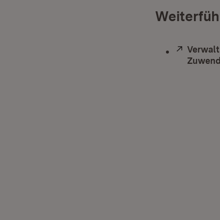
Weiterfüh
Extern:
Verwalt
Zuwendu