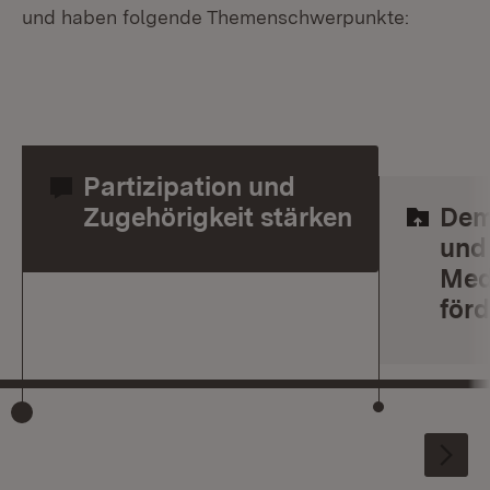
und haben folgende Themenschwerpunkte:
Partizipation und
Zugehörigkeit stärken
Dem
und
Med
för