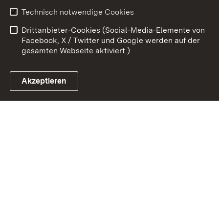
Erklärung zur
Benutzungshinweise
Technisch notwendige Cookies
Barrierefreiheit
Drittanbieter-Cookies (Social-Media-Elemente von
Impressum
Cookies
Facebook, X / Twitter und Google werden auf der
gesamten Webseite aktiviert.)
Akzeptieren
Link zum Landesportal