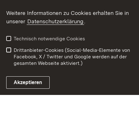
Weitere Informationen zu Cookies erhalten Sie in
Zum 
unserer
Datenschutzerklärung
.
Kontakt
Datenschutz
Erklärung zur
Benutzungshinweise
Technisch notwendige Cookies
Barrierefreiheit
Drittanbieter-Cookies (Social-Media-Elemente von
Impressum
Cookies
Facebook, X / Twitter und Google werden auf der
gesamten Webseite aktiviert.)
Akzeptieren
Link zum Landesportal