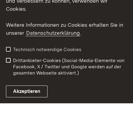
und verbessern zu können, verwenden wir
Cookies.
Youtube
Weitere Informationen zu Cookies erhalten Sie in
Zum 
unserer
Datenschutzerklärung
.
Kontakt
Datenschutz
Erklärung zur
Benutzungshinweise
Technisch notwendige Cookies
Barrierefreiheit
Drittanbieter-Cookies (Social-Media-Elemente von
Impressum
Cookies
Facebook, X / Twitter und Google werden auf der
gesamten Webseite aktiviert.)
Akzeptieren
Link zum Landesportal