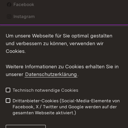
Facebook
Instagram
LinkedIn
Um unsere Webseite für Sie optimal gestalten
Mastodon
und verbessern zu können, verwenden wir
Cookies.
Youtube
Weitere Informationen zu Cookies erhalten Sie in
Zum 
unserer
Datenschutzerklärung
.
Kontakt
Datenschutz
Erklärung zur
Benutzungshinweise
Technisch notwendige Cookies
Barrierefreiheit
Drittanbieter-Cookies (Social-Media-Elemente von
Impressum
Cookies
Facebook, X / Twitter und Google werden auf der
gesamten Webseite aktiviert.)