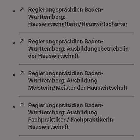
Extern:
Regierungspräsidien Baden-
Württemberg:
Hauswirtschafterin/Hauswirtschafter
(Öff
Extern:
Regierungspräsidien Baden-
Württemberg: Ausbildungsbetriebe in
der Hauswirtschaft
(Öffnet in neuem Fenst
Extern:
Regierungspräsidien Baden-
Württemberg: Ausbildung
Meisterin/Meister der Hauswirtschaft
(Öff
Extern:
Regierungspräsidien Baden-
Württemberg: Ausbildung
Fachpraktiker / Fachpraktikerin
Hauswirtschaft
(Öffnet in neuem Fenster)