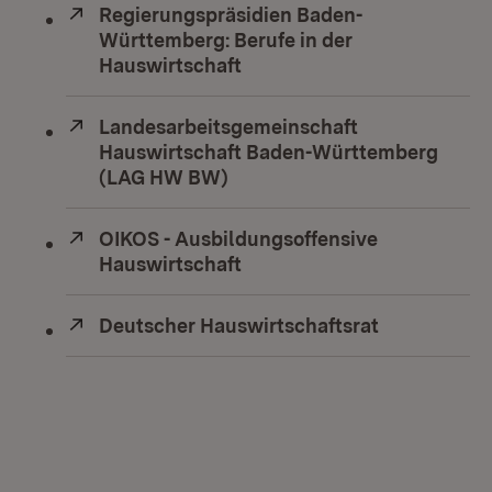
Extern:
Regierungspräsidien Baden-
Württemberg: Berufe in der
Hauswirtschaft
(Öffnet in neuem Fenster)
Extern:
Landesarbeitsgemeinschaft
Hauswirtschaft Baden-Württemberg
(LAG HW BW)
(Öffnet in neuem Fenster)
Extern:
OIKOS - Ausbildungsoffensive
Hauswirtschaft
(Öffnet in neuem Fenster)
Extern:
Deutscher Hauswirtschaftsrat
(Öffnet in 