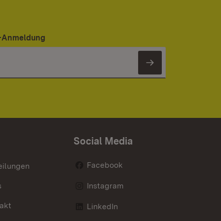
er-Anmeldung
Newsletter 
Social Media
Facebook
eilungen
s
Instagram
akt
LinkedIn