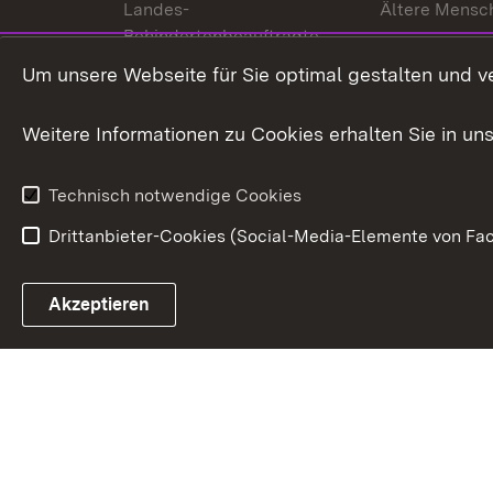
Landes-
Ältere Mensc
Behindertenbeauftragte
Menschen mi
Um unsere Webseite für Sie optimal gestalten und v
Bürgerreferent
Behinderung
Karriere
Bürgerengag
Weitere Informationen zu Cookies erhalten Sie in un
Anfahrt
Gesundheit &
Technisch notwendige Cookies
Drittanbieter-Cookies (Social-Media-Elemente von Fac
Link zum Landesportal
Akzeptieren