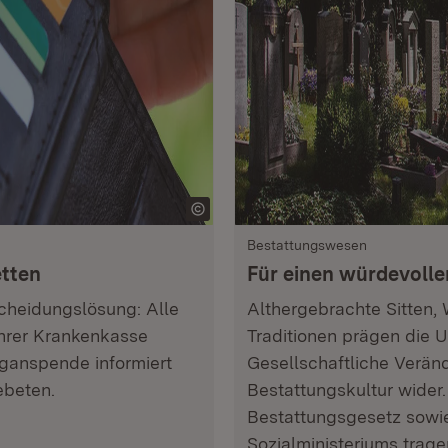
Bestattungswesen
etten
Für einen würdevoll
scheidungslösung: Alle
Althergebrachte Sitten,
ihrer Krankenkasse
Traditionen prägen die
rganspende informiert
Gesellschaftliche Verän
ebeten.
Bestattungskultur wide
Bestattungsgesetz sowi
Sozialministeriums tra