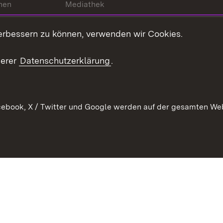
hen
Mediathek
t
Veranstaltungen
erbessern zu können, verwenden wir Cookies.
en
RSS
ement
serer
Datenschutzerklärung
.
 Pflege
ebook, X / Twitter und Google werden auf der gesamten Webs
Kontakt
Datenschutz
Erklärung zur Barrierefreiheit