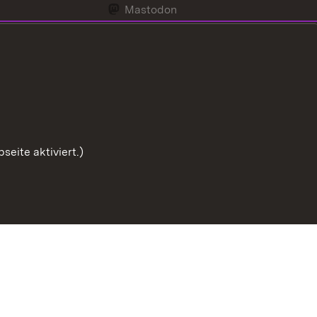
Mastodon
Youtube
eite aktiviert.)
Zum Seitenanfang
Benutzungshinweise
Impressum
Cookies