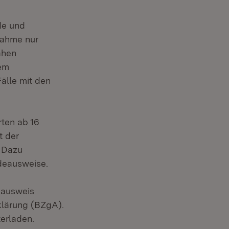
de und
nahme nur
ahen
nem
älle mit den
rten ab 16
t der
. Dazu
deausweise.
eausweis
fklärung (BZgA).
erladen.