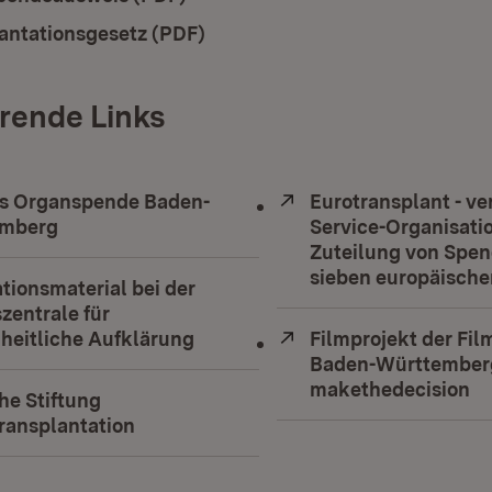
ad:
antationsgesetz (PDF)
(Öffnet in neuem Fenster)
rende Links
s Organspende Baden-
Extern:
Eurotransplant - ve
emberg
(Öffnet in neuem Fenster)
Service-Organisatio
Zuteilung von Spen
sieben europäische
tionsmaterial bei der
zentrale für
heitliche Aufklärung
(Öffnet in neuem Fenster)
Extern:
Filmprojekt der Fi
Baden-Württember
makethedecision
(Ö
he Stiftung
ransplantation
(Öffnet in neuem Fenster)