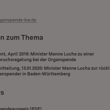
rganspende-bw.de
n zum Thema
nt, April 2019: Minister Manne Lucha zu einer
ruchsregelung bei der Organspende
itteilung, 13.01.2020: Minister Manne Lucha zur rück
anspender in Baden-Württemberg
s
ad:
pendeausweis (PDF)
(Öffnet in neuem Fenster)