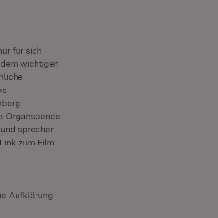
ur für sich
t dem wichtigen
nliche
as
mberg
ema Organspende
 und sprechen
 Link zum Film
he Aufklärung