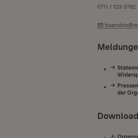
0711 / 123-3782
E-Mail:
buendnis@o
Meldunge
Stateme
Widersp
Pressem
der Org
Download
Downlo
Organs