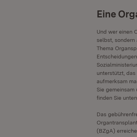
Eine Org
Und wer einen Or
selbst, sondern
Thema Organspe
Entscheidungen 
Sozialministeri
unterstützt, da
aufmerksam mach
Sie gemeinsam ü
finden Sie unte
Das gebührenfre
Organtransplant
(BZgA) erreichen