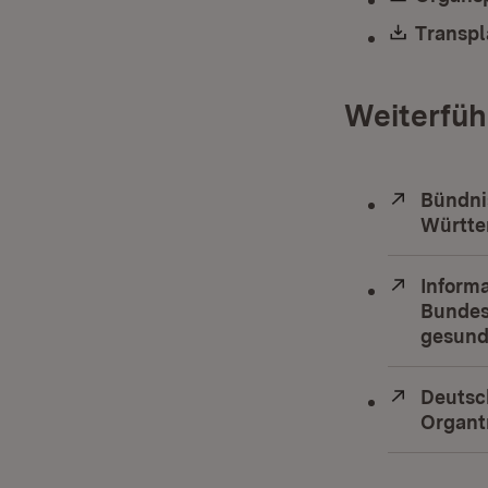
Downlo
Transpl
Weiterfüh
Extern:
Bündni
Württ
Extern:
Informa
Bundes
gesund
Extern:
Deutsc
Organt