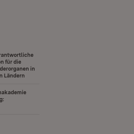
rantwortliche
n für die
derorganen in
n Ländern
(Öffnet in neuem Fenster)
lmakademie
g:
ffnet in neuem Fenster)