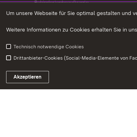
Behindertenbeauftragte
Menschen mi
Um unsere Webseite für Sie optimal gestalten und v
Bürgerreferent
Behinderung
Karriere
Bürgerengag
Weitere Informationen zu Cookies erhalten Sie in un
Anfahrt
Gesundheit &
Technisch notwendige Cookies
Drittanbieter-Cookies (Social-Media-Elemente von Fac
Link zum Landesportal
Akzeptieren