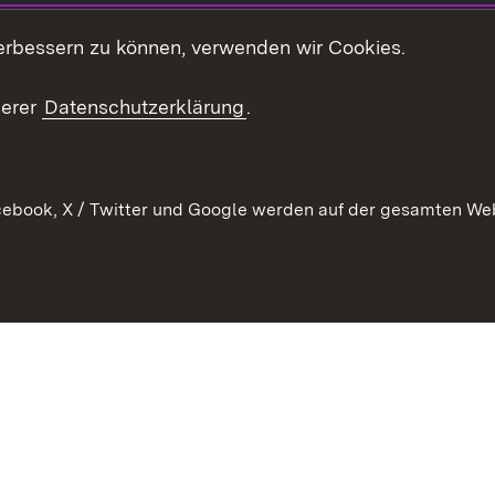
t
Veranstaltungen
erbessern zu können, verwenden wir Cookies.
en
RSS
ement
serer
Datenschutzerklärung
.
 Pflege
ebook, X / Twitter und Google werden auf der gesamten Webs
Kontakt
Datenschutz
Erklärung zur Barrierefreiheit