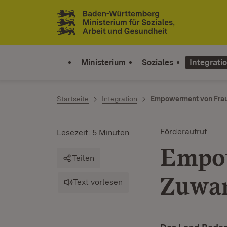
Zum Inhalt springen
Link zur Startseite
Ministerium
Soziales
Integrati
Startseite
Integration
Empowerment von Frau
Förderaufruf
Lesezeit: 5 Minuten
Empow
Teilen
Zuwan
Text vorlesen