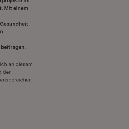
projekte für
. Mit einem
 Gesundheit
en
beitragen.
sich an diesem
g der
bensbereichen