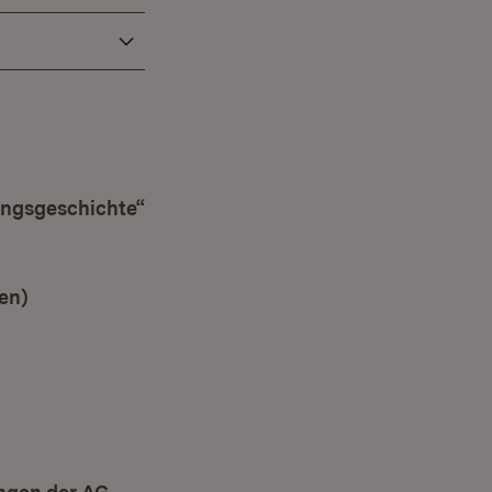
ungsgeschichte“
en)
(Öffnet in neuem Fenster)