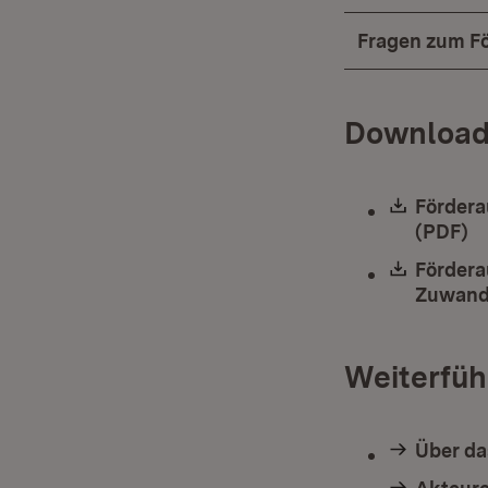
Fragen zum Fö
Download
Downlo
Fördera
(PDF)
(Ö
Downlo
Fördera
Zuwande
Weiterfüh
Über da