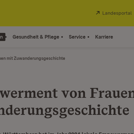
Extern:
Landesportal
on
Gesundheit & Pflege
Service
Karriere
en mit Zuwanderungsgeschichte
erment von Frauen
derungsgeschichte