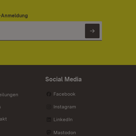
er-Anmeldung
Newsletter 
Social Media
Facebook
eilungen
s
Instagram
akt
LinkedIn
Mastodon