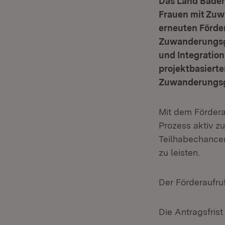
Das Land Baden
Frauen mit Zuw
erneuten Förde
Zuwanderungsge
und Integratio
projektbasiert
Zuwanderungsge
Mit dem Fördera
Prozess aktiv z
Teilhabechance
zu leisten.
Der Förderaufru
Die Antragsfris