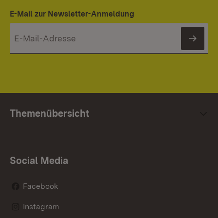
E-Mail zur Newsletter-Anmeldung
News
Themenübersicht
Social Media
Facebook
Instagram