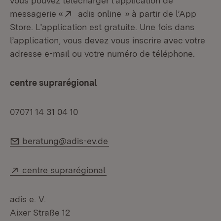
vous pouvez télécharger l’application de
Extern:
(Öffnet in neuem Fenster
messagerie «
adis online
» à partir de l’App
Store. L’application est gratuite. Une fois dans
l’application, vous devez vous inscrire avec votre
adresse e-mail ou votre numéro de téléphone.
centre suprarégional
07071 14 31 04 10
E-Mail:
beratung@adis-ev.de
Extern:
(Öffnet in neuem Fenster)
centre suprarégional
adis e. V.
Aixer Straße 12