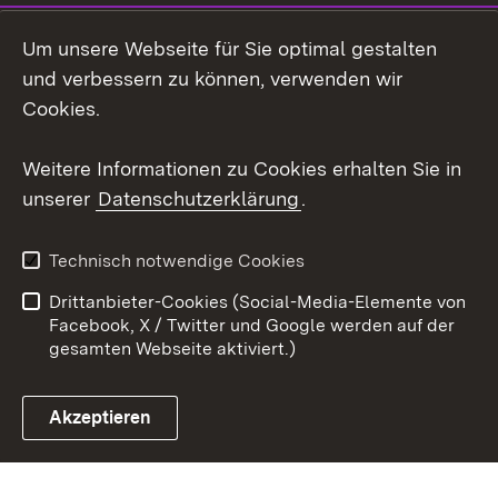
LinkedIn
Um unsere Webseite für Sie optimal gestalten
Mastodon
und verbessern zu können, verwenden wir
Cookies.
Youtube
Weitere Informationen zu Cookies erhalten Sie in
Zum 
unserer
Datenschutzerklärung
.
Kontakt
Datenschutz
Erklärung zur
Benutzungshinweise
Technisch notwendige Cookies
Barrierefreiheit
Drittanbieter-Cookies (Social-Media-Elemente von
Impressum
Cookies
Facebook, X / Twitter und Google werden auf der
gesamten Webseite aktiviert.)
Akzeptieren
Link zum Landesportal