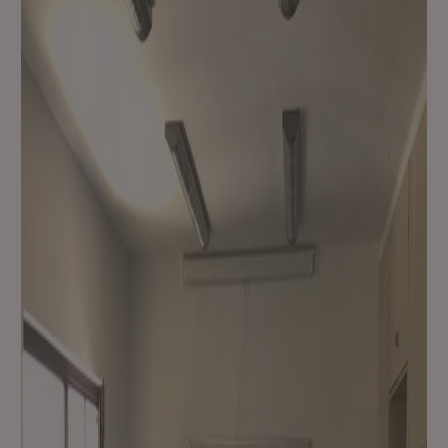
Be
Ch
Wü
vo