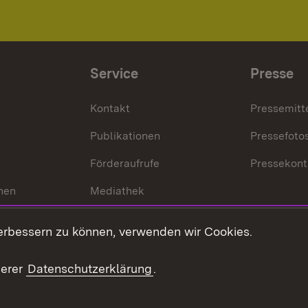
Service
Presse
Kontakt
Pressemitt
Publikationen
Pressefoto
Förderaufrufe
Pressekont
hen
Mediathek
t
Veranstaltungen
erbessern zu können, verwenden wir Cookies.
en
RSS
ement
serer
Datenschutzerklärung
.
 Pflege