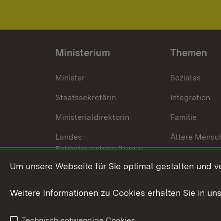
Ministerium
Themen
Minister
Soziales
Staatssekretärin
Integration
Ministerialdirektorin
Familie
Landes-
Ältere Mensc
Behindertenbeauftragte
Menschen mi
Um unsere Webseite für Sie optimal gestalten und v
Bürgerreferent
Behinderung
Karriere
Bürgerengag
Weitere Informationen zu Cookies erhalten Sie in un
Anfahrt
Gesundheit &
Technisch notwendige Cookies