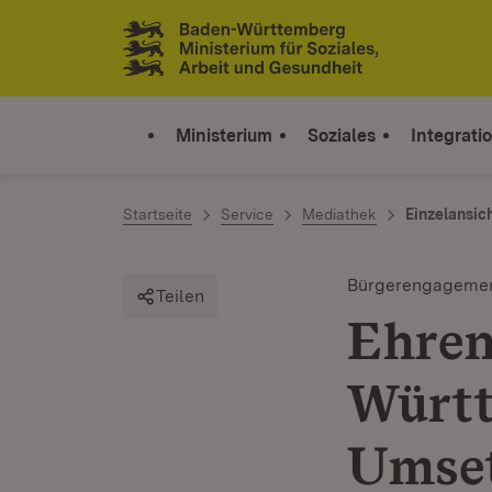
Zum Inhalt springen
Link zur Startseite
Ministerium
Soziales
Integrati
Startseite
Service
Mediathek
Einzelansic
Bürgerengageme
Teilen
Ehren
Württ
Umset