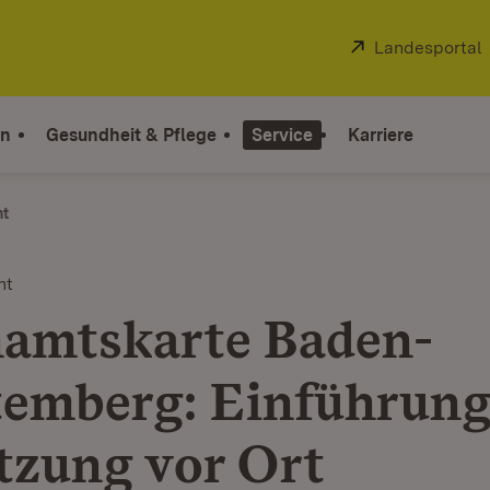
Extern:
Landesportal
on
Gesundheit & Pflege
Service
Karriere
ht
nt
amtskarte Baden-
emberg: Einführung
zung vor Ort