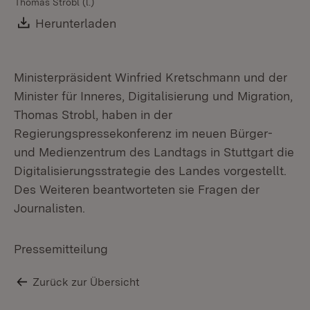
Thomas Strobl (l.)
Th
Download:
Herunterladen
(Öffnet in neuem Fenster)
Ministerpräsident Winfried Kretschmann und der
Minister für Inneres, Digitalisierung und Migration,
Thomas Strobl, haben in der
Regierungspressekonferenz im neuen Bürger-
und Medienzentrum des Landtags in Stuttgart die
Digitalisierungsstrategie des Landes vorgestellt.
Des Weiteren beantworteten sie Fragen der
Journalisten.
Pressemitteilung
Zurück zur Übersicht