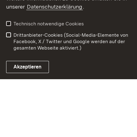
Zum 
unserer
Datenschutzerklärung
.
Kontakt
Datenschutz
Erklärung zur
Benutzungshinweise
Technisch notwendige Cookies
Barrierefreiheit
Drittanbieter-Cookies (Social-Media-Elemente von
Impressum
Cookies
Facebook, X / Twitter und Google werden auf der
gesamten Webseite aktiviert.)
Akzeptieren
Link zum Landesportal