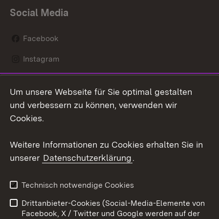
Social Media
Facebook
Instagram
LinkedIn
Um unsere Webseite für Sie optimal gestalten
Mastodon
und verbessern zu können, verwenden wir
Cookies.
Youtube
Weitere Informationen zu Cookies erhalten Sie in
Zum 
unserer
Datenschutzerklärung
.
Kontakt
Datenschutz
Erklärung zur
Benutzungshinweise
Technisch notwendige Cookies
Barrierefreiheit
Drittanbieter-Cookies (Social-Media-Elemente von
Impressum
Cookies
Facebook, X / Twitter und Google werden auf der