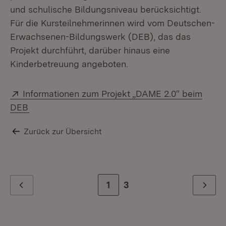
und schulische Bildungsniveau berücksichtigt.
Für die Kursteilnehmerinnen wird vom Deutschen-
Erwachsenen-Bildungswerk (DEB), das das
Projekt durchführt, darüber hinaus eine
Kinderbetreuung angeboten.
Extern:
Informationen zum Projekt „DAME 2.0“ beim
(Öffnet in neuem Fenster)
DEB
Zurück zur Übersicht
Zur Seite
1
Zur letzten Seite
3
Zurück
Weiter