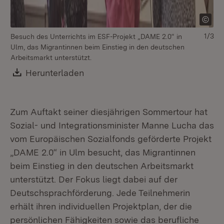
1/3
Besuch des Unterrichts im ESF-Projekt „DAME 2.0“ in
Mi
Ulm, das Migrantinnen beim Einstieg in den deutschen
un
Arbeitsmarkt unterstützt.
Pr
Download:
Herunterladen
(Öffnet in neuem Fenster)
Zum Auftakt seiner diesjährigen Sommertour hat
Sozial- und Integrationsminister Manne Lucha das
vom Europäischen Sozialfonds geförderte Projekt
„DAME 2.0“ in Ulm besucht, das Migrantinnen
beim Einstieg in den deutschen Arbeitsmarkt
unterstützt. Der Fokus liegt dabei auf der
Deutschsprachförderung. Jede Teilnehmerin
erhält ihren individuellen Projektplan, der die
persönlichen Fähigkeiten sowie das berufliche