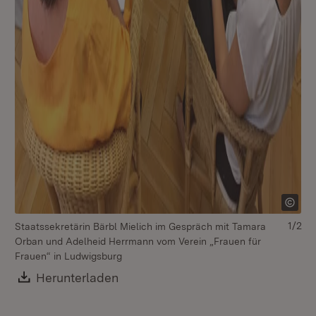
1/2
Staatssekretärin Bärbl Mielich im Gespräch mit Tamara
Vo
Orban und Adelheid Herrmann vom Verein „Frauen für
Or
Frauen“ in Ludwigsburg
Fr
Download:
Herunterladen
(Öffnet in neuem Fenster)