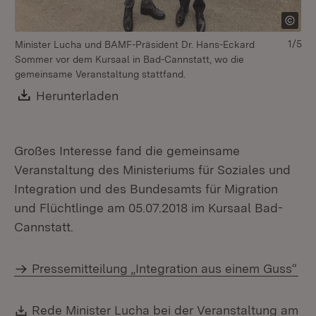
1/5
Minister Lucha und BAMF-Präsident Dr. Hans-Eckard
Pr
Sommer vor dem Kursaal in Bad-Cannstatt, wo die
gemeinsame Veranstaltung stattfand.
Download:
Herunterladen
(Öffnet in neuem Fenster)
Großes Interesse fand die gemeinsame
Veranstaltung des Ministeriums für Soziales und
Integration und des Bundesamts für Migration
und Flüchtlinge am 05.07.2018 im Kursaal Bad-
Cannstatt.
Pressemitteilung „Integration aus einem Guss“
Download:
Rede Minister Lucha bei der Veranstaltung am