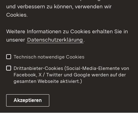
Mastodon
und verbessern zu können, verwenden wir
Cookies.
Youtube
Weitere Informationen zu Cookies erhalten Sie in
Zum 
unserer
Datenschutzerklärung
.
Kontakt
Datenschutz
Erklärung zur
Benutzungshinweise
Technisch notwendige Cookies
Barrierefreiheit
Drittanbieter-Cookies (Social-Media-Elemente von
Impressum
Cookies
Facebook, X / Twitter und Google werden auf der
gesamten Webseite aktiviert.)
Akzeptieren
Link zum Landesportal