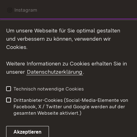
Instagram
LinkedIn
Um unsere Webseite für Sie optimal gestalten
Mastodon
und verbessern zu können, verwenden wir
Cookies.
Youtube
Weitere Informationen zu Cookies erhalten Sie in
Zum 
unserer
Datenschutzerklärung
.
Kontakt
Datenschutz
Erklärung zur
Benutzungshinweise
Technisch notwendige Cookies
Barrierefreiheit
Drittanbieter-Cookies (Social-Media-Elemente von
Impressum
Cookies
Facebook, X / Twitter und Google werden auf der
gesamten Webseite aktiviert.)
Akzeptieren
Link zum Landesportal