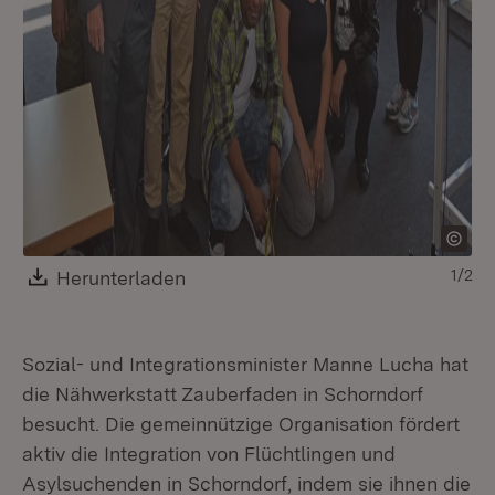
Download:
Herunterladen
(Öffnet in neuem Fenster)
1/2
Sozial- und Integrationsminister Manne Lucha hat
die Nähwerkstatt Zauberfaden in Schorndorf
besucht. Die gemeinnützige Organisation fördert
aktiv die Integration von Flüchtlingen und
Asylsuchenden in Schorndorf, indem sie ihnen die