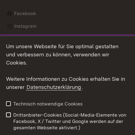
Facebook
Instagram
LinkedIn
Um unsere Webseite für Sie optimal gestalten
Mastodon
und verbessern zu können, verwenden wir
Cookies.
Youtube
Weitere Informationen zu Cookies erhalten Sie in
Zum 
unserer
Datenschutzerklärung
.
Kontakt
Datenschutz
Erklärung zur
Benutzungshinweise
Technisch notwendige Cookies
Barrierefreiheit
Drittanbieter-Cookies (Social-Media-Elemente von
Impressum
Cookies
Facebook, X / Twitter und Google werden auf der
gesamten Webseite aktiviert.)