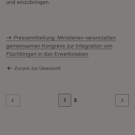
und einzubringen.
Pressemitteilung: Ministerien veranstalten
gemeinsamen Kongress zur Integration von
Flüchtlingen in das Erwerbsleben
Zurück zur Übersicht
Zur Seite
1
Zur letzten Seite
5
Zurück
Weiter