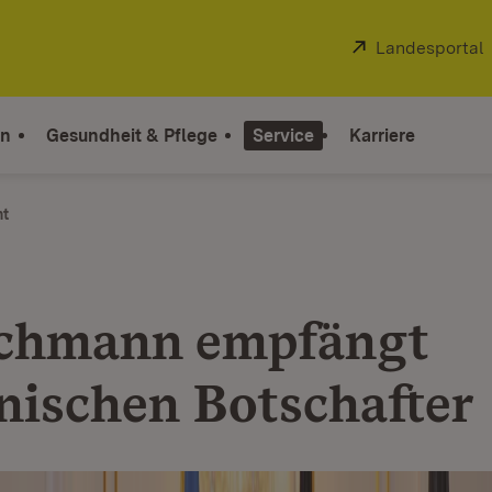
Extern:
Landesportal
on
Gesundheit & Pflege
Service
Karriere
ht
chmann empfängt
nischen Botschafter