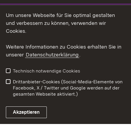
LinkedIn
Um unsere Webseite für Sie optimal gestalten
Mastodon
und verbessern zu können, verwenden wir
Cookies.
Youtube
Weitere Informationen zu Cookies erhalten Sie in
Zum 
unserer
Datenschutzerklärung
.
Kontakt
Datenschutz
Erklärung zur
Benutzungshinweise
Technisch notwendige Cookies
Barrierefreiheit
Drittanbieter-Cookies (Social-Media-Elemente von
Impressum
Cookies
Facebook, X / Twitter und Google werden auf der
gesamten Webseite aktiviert.)
Akzeptieren
Link zum Landesportal