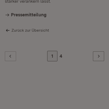
stärker verankern lässt.
Pressemitteilung
Zurück zur Übersicht
Zur Seite
1
Zur letzten Seite
4
Zurück
Weiter