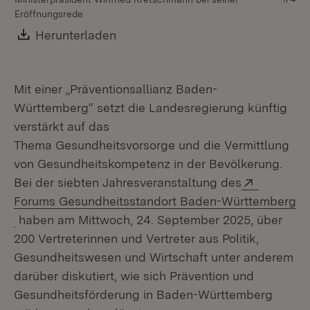
Eröffnungsrede
Kr
Ra
Download:
Herunterladen
(Öffnet in neuem Fenster)
St
Cl
Wü
Ge
Mit einer „Präventionsallianz Baden-
Württemberg“ setzt die Landesregierung künftig
verstärkt auf das
Thema Gesundheitsvorsorge und die Vermittlung
von Gesundheitskompetenz in der Bevölkerung.
Extern:
Bei der siebten Jahresveranstaltung des
Forums Gesundheitsstandort Baden-Württemberg
(Öffnet in neuem Fenster)
haben am Mittwoch, 24. September 2025, über
200 Vertreterinnen und Vertreter aus Politik,
Gesundheitswesen und Wirtschaft unter anderem
darüber diskutiert, wie sich Prävention und
Gesundheitsförderung in Baden-Württemberg