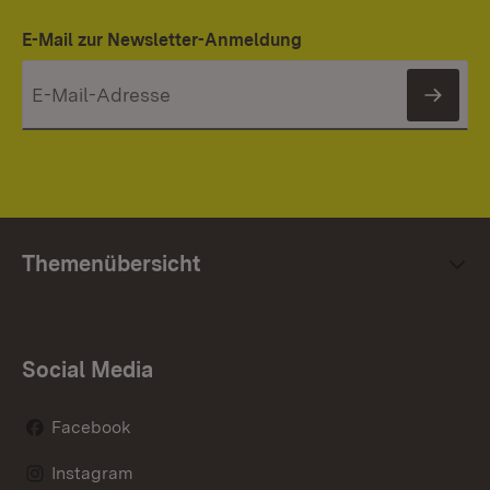
E-Mail zur Newsletter-Anmeldung
News
Themenübersicht
Social Media
Facebook
Instagram