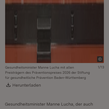
1/13
Gesundheitsminister Manne Lucha mit allen
Pr
Preisträgern des Präventionspreises 2026 der Stiftung
Fö
für gesundheitliche Prävention Baden-Württemberg
Of
Un
Download:
Herunterladen
(Öffnet in neuem Fenster)
Gesundheitsminister Manne Lucha, der auch