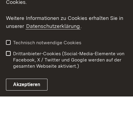
Cookies.
Youtube
Weitere Informationen zu Cookies erhalten Sie in
Zum 
unserer
Datenschutzerklärung
.
Kontakt
Datenschutz
Erklärung zur
Benutzungshinweise
Technisch notwendige Cookies
Barrierefreiheit
Drittanbieter-Cookies (Social-Media-Elemente von
Impressum
Cookies
Facebook, X / Twitter und Google werden auf der
gesamten Webseite aktiviert.)
Akzeptieren
Link zum Landesportal