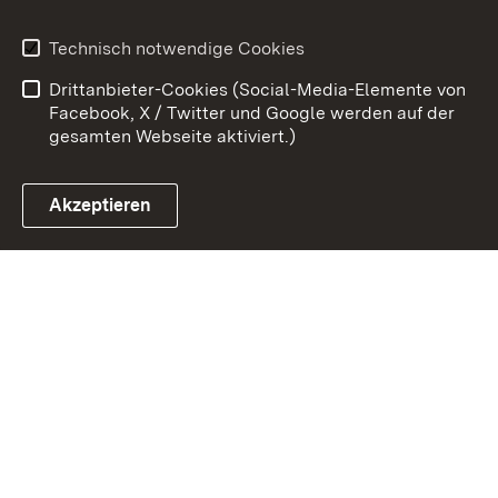
Erklärung zur
Benutzungshinweise
Technisch notwendige Cookies
Barrierefreiheit
Drittanbieter-Cookies (Social-Media-Elemente von
Impressum
Cookies
Facebook, X / Twitter und Google werden auf der
gesamten Webseite aktiviert.)
Akzeptieren
Link zum Landesportal