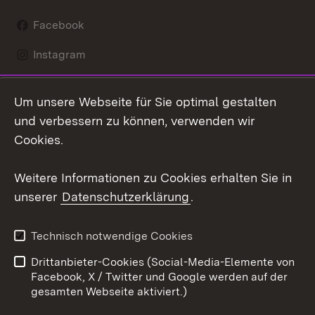
Facebook
Instagram
LinkedIn
Um unsere Webseite für Sie optimal gestalten
Mastodon
und verbessern zu können, verwenden wir
Cookies.
Youtube
Weitere Informationen zu Cookies erhalten Sie in
Zum 
unserer
Datenschutzerklärung
.
Kontakt
Datenschutz
Erklärung zur
Benutzungshinweise
Technisch notwendige Cookies
Barrierefreiheit
Drittanbieter-Cookies (Social-Media-Elemente von
Impressum
Cookies
Facebook, X / Twitter und Google werden auf der
gesamten Webseite aktiviert.)