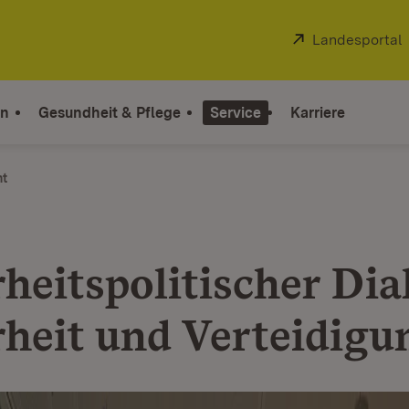
Extern:
Landesportal
on
Gesundheit & Pflege
Service
Karriere
ht
rheitspolitischer Dia
rheit und Verteidigu