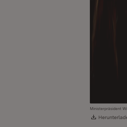
Ministerpräsident W
Download:
Herunterlad