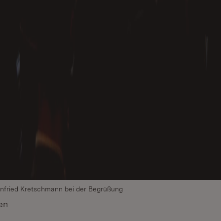
infried Kretschmann bei der Begrüßung
en
(Öffnet in neuem Fenster)