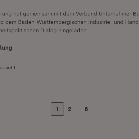
erung hat gemeinsam mit dem Verband Unternehmer B
d dem Baden-Württembergischen Industrie- und Han
heitspolitischen Dialog eingeladen.
ilung
ersicht
…
Zur Seite
1
Zur Seite
2
Zur letzten Seite
6