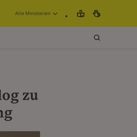
(Öffnet in neuem Fenster)
Alle Ministerien
log zu
ng