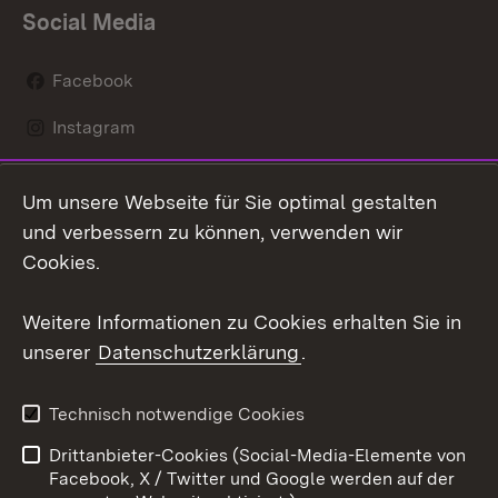
Social Media
Facebook
Instagram
LinkedIn
Um unsere Webseite für Sie optimal gestalten
Mastodon
und verbessern zu können, verwenden wir
Cookies.
Youtube
Weitere Informationen zu Cookies erhalten Sie in
Zum 
unserer
Datenschutzerklärung
.
Kontakt
Datenschutz
Erklärung zur
Benutzungshinweise
Technisch notwendige Cookies
Barrierefreiheit
Drittanbieter-Cookies (Social-Media-Elemente von
Impressum
Cookies
Facebook, X / Twitter und Google werden auf der