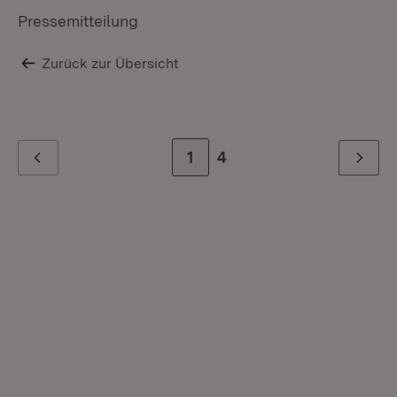
Pressemitteilung
Zurück zur Übersicht
Zur Seite
1
Zur letzten Seite
4
Zurück
Weiter