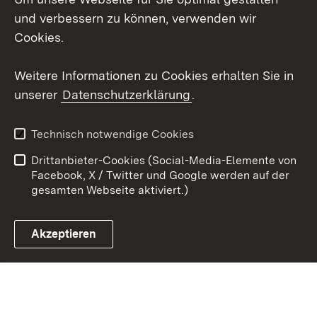
Mastodon
und verbessern zu können, verwenden wir
Cookies.
Youtube
Weitere Informationen zu Cookies erhalten Sie in
Zum 
unserer
Datenschutzerklärung
.
Kontakt
Datenschutz
Erklärung zur
Benutzungshinweise
Technisch notwendige Cookies
Barrierefreiheit
Drittanbieter-Cookies (Social-Media-Elemente von
Impressum
Cookies
Facebook, X / Twitter und Google werden auf der
gesamten Webseite aktiviert.)
Akzeptieren
Link zum Landesportal