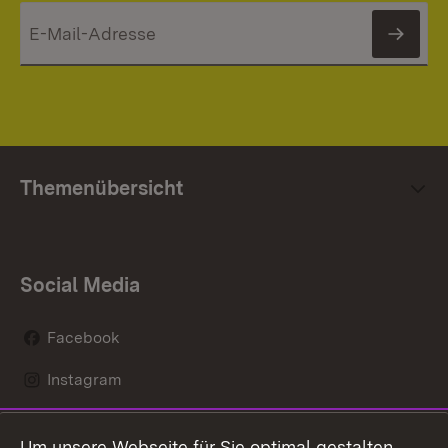
News
Themenübersicht
Social Media
Facebook
Instagram
LinkedIn
Um unsere Webseite für Sie optimal gestalten