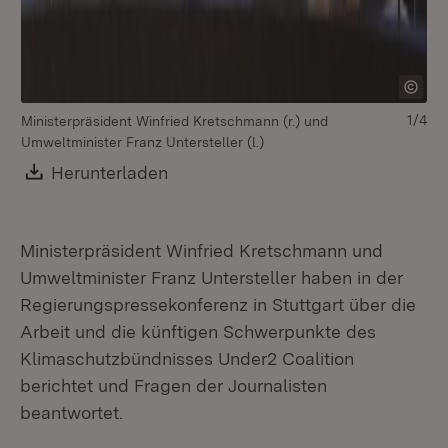
1/4
Ministerpräsident Winfried Kretschmann (r.) und
Mi
Umweltminister Franz Untersteller (l.)
Um
Download:
Herunterladen
(Öffnet in neuem Fenster)
Ministerpräsident Winfried Kretschmann und
Umweltminister Franz Untersteller haben in der
Regierungspressekonferenz in Stuttgart über die
Arbeit und die künftigen Schwerpunkte des
Klimaschutzbündnisses Under2 Coalition
berichtet und Fragen der Journalisten
beantwortet.