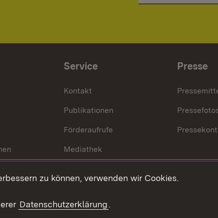
Service
Presse
Kontakt
Pressemitt
Publikationen
Pressefoto
Förderaufrufe
Pressekont
hen
Mediathek
t
Veranstaltungen
erbessern zu können, verwenden wir Cookies.
en
RSS
ement
serer
Datenschutzerklärung
.