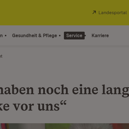
Extern:
Landesportal
on
Gesundheit & Pflege
Service
Karriere
ht
haben noch eine lan
ke vor uns“