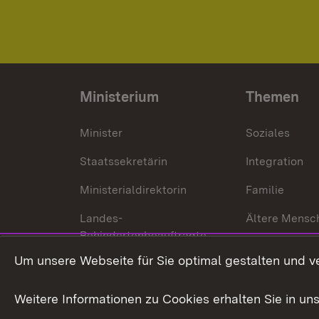
Ministerium
Themen
Minister
Soziales
Staatssekretärin
Integration
Ministerialdirektorin
Familie
Landes-
Ältere Mensc
Behindertenbeauftragte
Menschen mi
Um unsere Webseite für Sie optimal gestalten und v
Bürgerreferent
Behinderung
Karriere
Bürgerengag
Weitere Informationen zu Cookies erhalten Sie in un