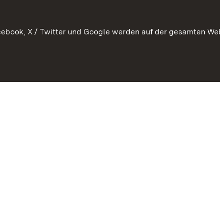
 Pflege
ebook, X / Twitter und Google werden auf der gesamten Webs
Kontakt
Datenschutz
Erklärung zur Barrierefreiheit