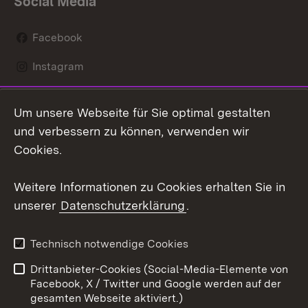
Social Media
Facebook
Instagram
LinkedIn
Um unsere Webseite für Sie optimal gestalten
Mastodon
und verbessern zu können, verwenden wir
Cookies.
Youtube
Weitere Informationen zu Cookies erhalten Sie in
Zum 
unserer
Datenschutzerklärung
.
Kontakt
Datenschutz
Erklärung zur
Benutzungshinweise
Technisch notwendige Cookies
Barrierefreiheit
Drittanbieter-Cookies (Social-Media-Elemente von
Impressum
Cookies
Facebook, X / Twitter und Google werden auf der
gesamten Webseite aktiviert.)