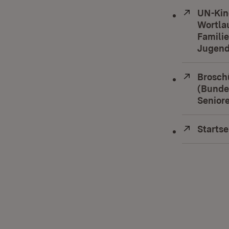
Extern:
UN-Kin
Wortla
Familie
Jugend
Extern:
Brosch
(Bundes
Senior
Extern:
Startse