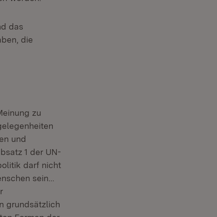
nd das
ben, die
 Meinung zu
gelegenheiten
sen und
Absatz 1 der UN-
litik darf nicht
Menschen sein…
r
n grundsätzlich