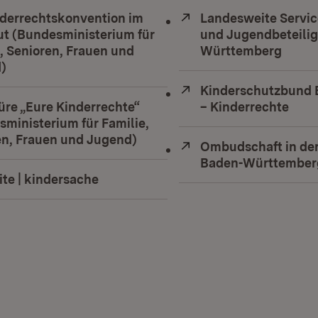
derrechtskonvention im
Extern:
Landesweite Servic
ut (Bundesministerium für
und Jugendbeteili
, Senioren, Frauen und
Württemberg
(Öffn
)
(Öffnet in neuem Fenster)
Extern:
Kinderschutzbund
üre „Eure Kinderrechte“
– Kinderrechte
(Öff
ministerium für Familie,
en, Frauen und Jugend)
(Öffnet in neuem Fenster)
Extern:
Ombudschaft in der
Baden-Württember
ite | kindersache
(Öffnet in neuem Fenster)