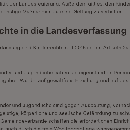
litik der Landesregierung. Außerdem gilt es, den Kinde
 sonstige Maßnahmen zu mehr Geltung zu verhelfen.
chte in die Landesverfassung
fassung sind Kinderrechte seit 2015 in den Artikeln 2a
fnet in neuem Fenster)
Kinder und Jugendliche haben als eigenständige Persönl
ng ihrer Würde, auf gewaltfreie Erziehung und auf be
fnet in neuem Fenster)
Kinder und Jugendliche sind gegen Ausbeutung, Verna
 geistige, körperliche und seelische Gefährdung zu schü
emeindeverbände schaffen die erforderlichen Einrich
n auch durch die freie Wohlfahrtspflege wahrgenomm