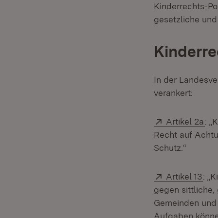
Kinderrechts-Po
gesetzliche und
Kinderre
In der Landesver
verankert:
Extern:
(Öf
Artikel 2a
: „
Recht auf Achtu
Schutz.“
Extern:
(Öf
Artikel 13
: „
gegen sittliche,
Gemeinden und G
Aufgaben könne