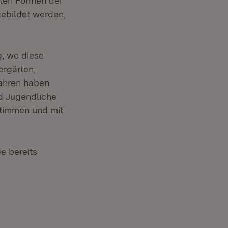
reten Formen der
gebildet werden,
g, wo diese
ergärten,
Jahren haben
nd Jugendliche
estimmen und mit
e bereits