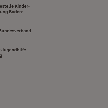
estelle Kinder-
gung Baden-
et in neuem Fenster)
 Bundesverband
net in neuem Fenster)
 Jugendhilfe
g
(Öffnet in neuem Fenster)