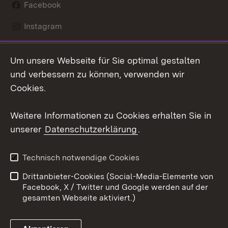
Facebook
Instagram
LinkedIn
Um unsere Webseite für Sie optimal gestalten
Mastodon
und verbessern zu können, verwenden wir
Cookies.
Youtube
Weitere Informationen zu Cookies erhalten Sie in
Zum 
unserer
Datenschutzerklärung
.
Kontakt
Datenschutz
Erklärung zur
Benutzungshinweise
Technisch notwendige Cookies
Barrierefreiheit
Drittanbieter-Cookies (Social-Media-Elemente von
Impressum
Cookies
Facebook, X / Twitter und Google werden auf der
gesamten Webseite aktiviert.)