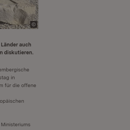
r Länder auch
 diskutieren.
tembergische
tag in
 für die offene
ropäischen
 Ministeriums