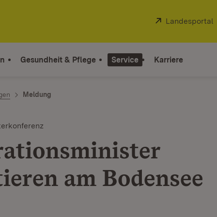
Extern:
Landesportal
on
Gesundheit & Pflege
Service
Karriere
ngen
Meldung
terkonferenz
rationsminister
tieren am Bodensee