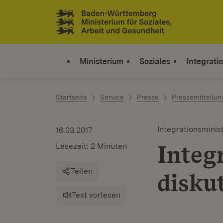
Zum Inhalt springen
Link zur Startseite
Ministerium
Soziales
Integrati
Startseite
Service
Presse
Pressemitteilu
Integrationsminis
16.03.2017
Integ
Lesezeit: 2 Minuten
Teilen
disku
Text vorlesen