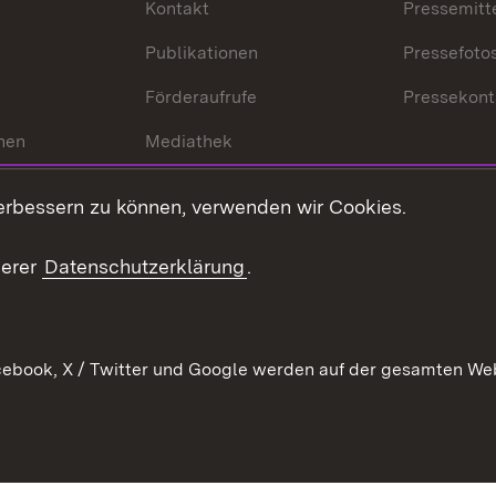
Kontakt
Pressemitt
Publikationen
Pressefoto
Förderaufrufe
Pressekont
hen
Mediathek
t
Veranstaltungen
erbessern zu können, verwenden wir Cookies.
en
RSS
ement
serer
Datenschutzerklärung
.
 Pflege
ebook, X / Twitter und Google werden auf der gesamten Webs
Kontakt
Datenschutz
Erklärung zur Barrierefreiheit