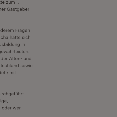
te zum 1.
aher Gastgeber
nderem Fragen
cha hatte sich
usbildung in
gewährleisten.
der Alten- und
utschland sowie
dete mit
urchgeführt
ige,
i oder wer