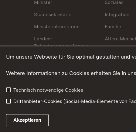
Minister
Soziales
Staatssekretärin
Integration
Ministerialdirektorin
Familie
Landes-
Ältere Mensc
Behindertenbeauftragte
Menschen mi
Um unsere Webseite für Sie optimal gestalten und v
Bürgerreferent
Behinderung
Karriere
Bürgerengag
Weitere Informationen zu Cookies erhalten Sie in un
Anfahrt
Gesundheit &
Technisch notwendige Cookies
Drittanbieter-Cookies (Social-Media-Elemente von Fac
Link zum Landesportal
Akzeptieren