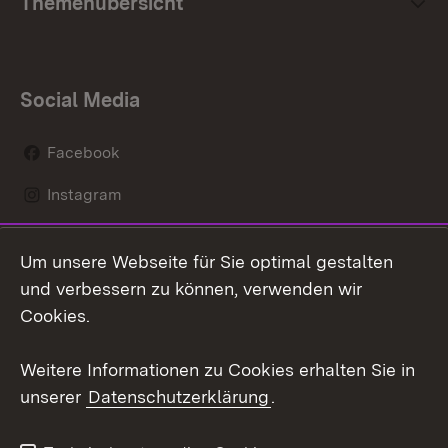
Themenübersicht
Social Media
Facebook
Instagram
LinkedIn
Um unsere Webseite für Sie optimal gestalten
Mastodon
und verbessern zu können, verwenden wir
Cookies.
Youtube
Weitere Informationen zu Cookies erhalten Sie in
Zum 
unserer
Datenschutzerklärung
.
Kontakt
Datenschutz
Erklärung zur
Benutzungshinweise