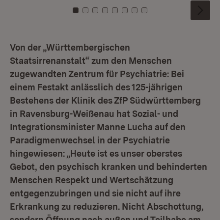
Zu Kachel: 0
Zu Kachel: 1
Zu Kachel: 2
Zu Kachel: 3
Zu Kachel: 4
Zu Kachel: 5
Zu Kachel: 6
Zu Kachel: 7
Von der „Württembergischen
Staatsirrenanstalt“ zum den Menschen
zugewandten Zentrum für Psychiatrie: Bei
einem Festakt anlässlich des 125-jährigen
Bestehens der Klinik des ZfP Südwürttemberg
in Ravensburg-Weißenau hat Sozial- und
Integrationsminister Manne Lucha auf den
Paradigmenwechsel in der Psychiatrie
hingewiesen: „Heute ist es unser oberstes
Gebot, den psychisch kranken und behinderten
Menschen Respekt und Wertschätzung
entgegenzubringen und sie nicht auf ihre
Erkrankung zu reduzieren. Nicht Abschottung,
sondern Öffnung nach außen und Teilhabe am